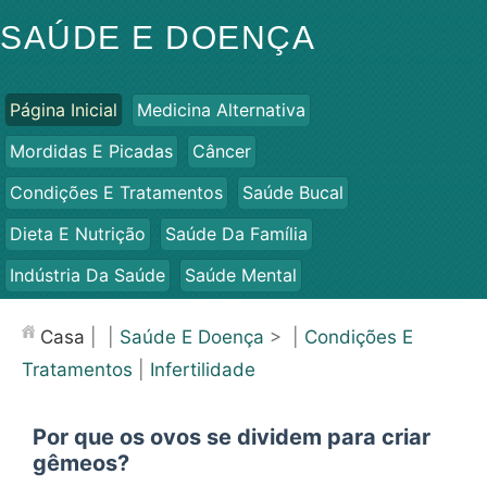
SAÚDE E DOENÇA
Página Inicial
Medicina Alternativa
Mordidas E Picadas
Câncer
Condições E Tratamentos
Saúde Bucal
Dieta E Nutrição
Saúde Da Família
Indústria Da Saúde
Saúde Mental
Saúde Pública E Segurança
Cirurgias E Procedimentos
Casa
| |
Saúde E Doença
> |
Condições E
Saúde
Tratamentos
|
Infertilidade
Por que os ovos se dividem para criar
gêmeos?