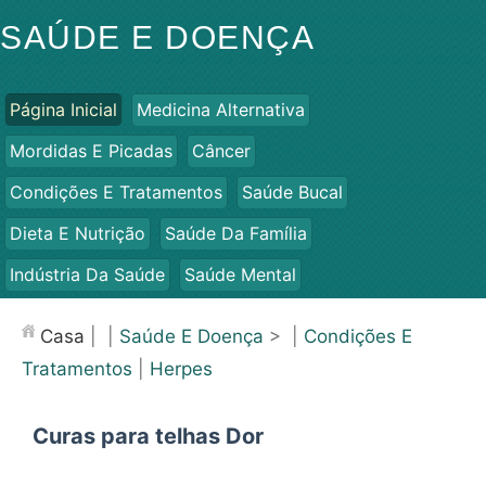
SAÚDE E DOENÇA
Página Inicial
Medicina Alternativa
Mordidas E Picadas
Câncer
Condições E Tratamentos
Saúde Bucal
Dieta E Nutrição
Saúde Da Família
Indústria Da Saúde
Saúde Mental
Saúde Pública E Segurança
Cirurgias E Procedimentos
Casa
| |
Saúde E Doença
> |
Condições E
Saúde
Tratamentos
|
Herpes
Curas para telhas Dor