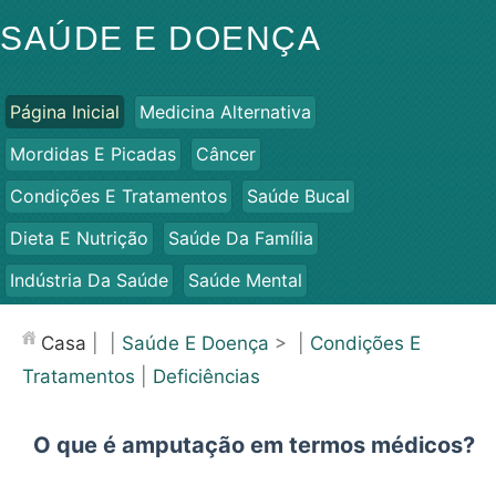
SAÚDE E DOENÇA
Página Inicial
Medicina Alternativa
Mordidas E Picadas
Câncer
Condições E Tratamentos
Saúde Bucal
Dieta E Nutrição
Saúde Da Família
Indústria Da Saúde
Saúde Mental
Saúde Pública E Segurança
Cirurgias E Procedimentos
Casa
| |
Saúde E Doença
> |
Condições E
Saúde
Tratamentos
|
Deficiências
O que é amputação em termos médicos?