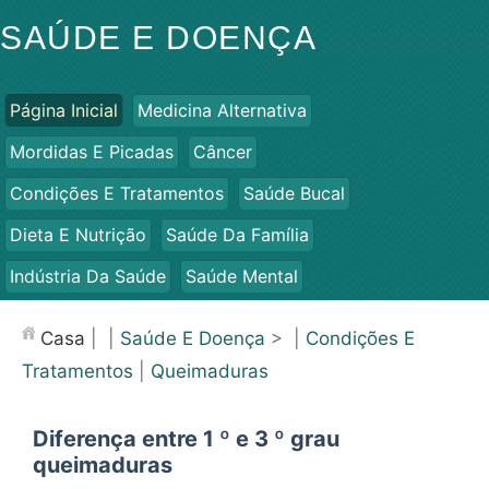
SAÚDE E DOENÇA
Página Inicial
Medicina Alternativa
Mordidas E Picadas
Câncer
Condições E Tratamentos
Saúde Bucal
Dieta E Nutrição
Saúde Da Família
Indústria Da Saúde
Saúde Mental
Saúde Pública E Segurança
Cirurgias E Procedimentos
Casa
| |
Saúde E Doença
> |
Condições E
Saúde
Tratamentos
|
Queimaduras
Diferença entre 1 º e 3 º grau
queimaduras