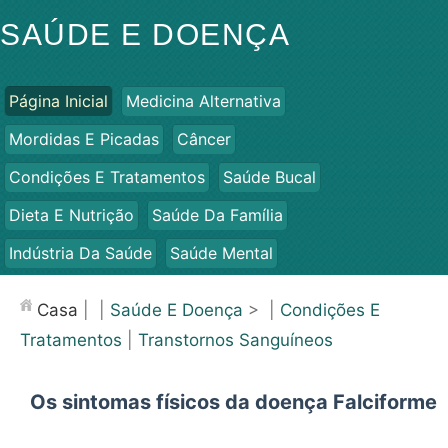
SAÚDE E DOENÇA
Página Inicial
Medicina Alternativa
Mordidas E Picadas
Câncer
Condições E Tratamentos
Saúde Bucal
Dieta E Nutrição
Saúde Da Família
Indústria Da Saúde
Saúde Mental
Saúde Pública E Segurança
Cirurgias E Procedimentos
Casa
| |
Saúde E Doença
> |
Condições E
Saúde
Tratamentos
|
Transtornos Sanguíneos
Os sintomas físicos da doença Falciforme