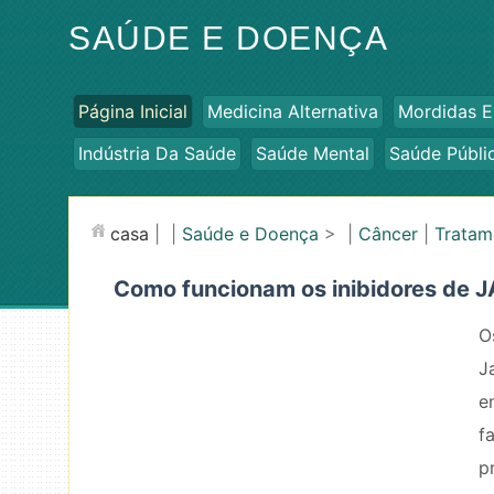
SAÚDE E DOENÇA
Página Inicial
Medicina Alternativa
Mordidas E
Indústria Da Saúde
Saúde Mental
Saúde Públi
casa
| |
Saúde e Doença
> |
Câncer
|
Tratam
Como funcionam os inibidores de 
O
J
e
f
p