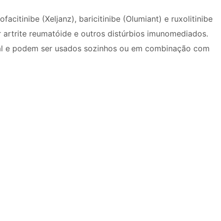
citinibe (Xeljanz), baricitinibe (Olumiant) e ruxolitinibe
r artrite reumatóide e outros distúrbios imunomediados.
al e podem ser usados ​​sozinhos ou em combinação com