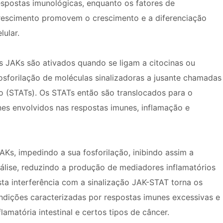
espostas imunológicas, enquanto os fatores de
rescimento promovem o crescimento e a diferenciação
lular.
s JAKs são ativados quando se ligam a citocinas ou
fosforilação de moléculas sinalizadoras a jusante chamadas
ão (STATs). Os STATs então são translocados para o
nes envolvidos nas respostas imunes, inflamação e
AKs, impedindo a sua fosforilação, inibindo assim a
nálise, reduzindo a produção de mediadores inflamatórios
Esta interferência com a sinalização JAK-STAT torna os
ndições caracterizadas por respostas imunes excessivas e
amatória intestinal e certos tipos de câncer.