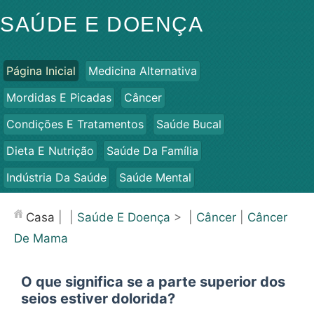
SAÚDE E DOENÇA
Página Inicial
Medicina Alternativa
Mordidas E Picadas
Câncer
Condições E Tratamentos
Saúde Bucal
Dieta E Nutrição
Saúde Da Família
Indústria Da Saúde
Saúde Mental
Saúde Pública E Segurança
Cirurgias E Procedimentos
Casa
| |
Saúde E Doença
> |
Câncer
|
Câncer
Saúde
De Mama
O que significa se a parte superior dos
seios estiver dolorida?