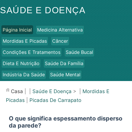
SAÚDE E DOENÇA
Página Inicial
Medicina Alternativa
Mordidas E Picadas
Câncer
Condições E Tratamentos
Saúde Bucal
Dieta E Nutrição
Saúde Da Família
Indústria Da Saúde
Saúde Mental
Saúde Pública E Segurança
Cirurgias E Procedimentos
Casa
| |
Saúde E Doença
> |
Mordidas E
Saúde
Picadas
|
Picadas De Carrapato
O que significa espessamento disperso
da parede?