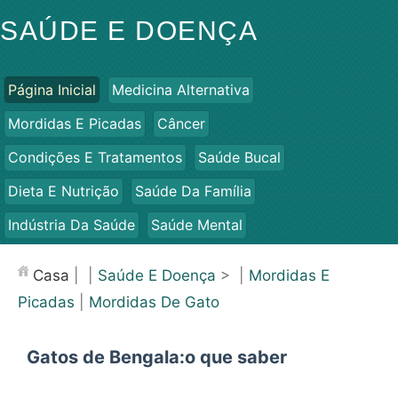
SAÚDE E DOENÇA
Página Inicial
Medicina Alternativa
Mordidas E Picadas
Câncer
Condições E Tratamentos
Saúde Bucal
Dieta E Nutrição
Saúde Da Família
Indústria Da Saúde
Saúde Mental
Saúde Pública E Segurança
Cirurgias E Procedimentos
Casa
| |
Saúde E Doença
> |
Mordidas E
Saúde
Picadas
|
Mordidas De Gato
Gatos de Bengala:o que saber