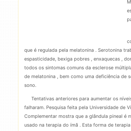
M
e
p
c
que é regulada pela melatonina . Serotonina trab
espasticidade, bexiga pobres , enxaquecas , dor
todos os sintomas comuns da esclerose múltipl
de melatonina , bem como uma deficiência de se
sono.
Tentativas anteriores para aumentar os níve
falharam. Pesquisa feita pela Universidade de Vi
Complementar mostra que a glândula pineal é m
usado na terapia do ímã . Esta forma de terapia