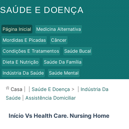
SAÚDE E DOENÇA
Página Inicial
Medicina Alternativa
Mordidas E Picadas
Câncer
Condições E Tratamentos
Saúde Bucal
Dieta E Nutrição
Saúde Da Família
Indústria Da Saúde
Saúde Mental
Saúde Pública E Segurança
Cirurgias E Procedimentos
Casa
| |
Saúde E Doença
> |
Indústria Da
Saúde
Saúde
|
Assistência Domiciliar
Início Vs Health Care. Nursing Home