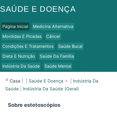
SAÚDE E DOENÇA
Página Inicial
Medicina Alternativa
Mordidas E Picadas
Câncer
Condições E Tratamentos
Saúde Bucal
Dieta E Nutrição
Saúde Da Família
Indústria Da Saúde
Saúde Mental
Saúde Pública E Segurança
Cirurgias E Procedimentos
Casa
| |
Saúde E Doença
> |
Indústria Da
Saúde
Saúde
|
Indústria Da Saúde (Geral)
Sobre estetoscópios