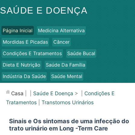
SAÚDE E DOENÇA
Página Inicial
Medicina Alternativa
Mordidas E Picadas
Câncer
Condições E Tratamentos
Saúde Bucal
Dieta E Nutrição
Saúde Da Família
Indústria Da Saúde
Saúde Mental
Saúde Pública E Segurança
Cirurgias E Procedimentos
Casa
| |
Saúde E Doença
> |
Condições E
Saúde
Tratamentos
|
Transtornos Urinários
Sinais e Os sintomas de uma infecção do
trato urinário em Long -Term Care