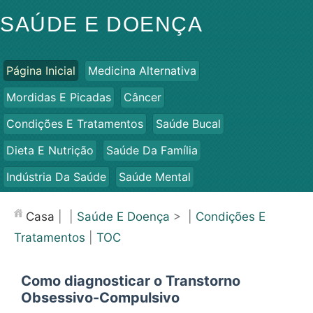
SAÚDE E DOENÇA
Página Inicial
Medicina Alternativa
Mordidas E Picadas
Câncer
Condições E Tratamentos
Saúde Bucal
Dieta E Nutrição
Saúde Da Família
Indústria Da Saúde
Saúde Mental
Saúde Pública E Segurança
Cirurgias E Procedimentos
Casa
| |
Saúde E Doença
> |
Condições E
Saúde
Tratamentos
|
TOC
Como diagnosticar o Transtorno
Obsessivo-Compulsivo