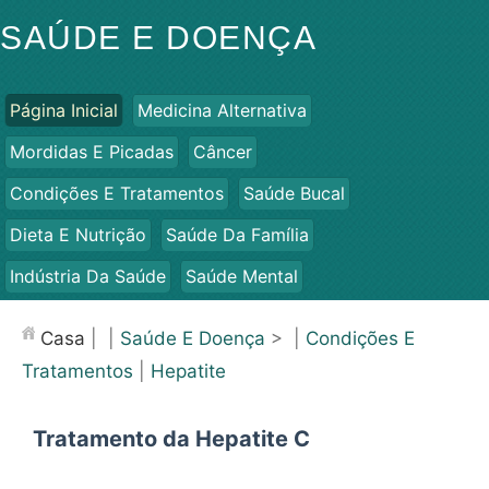
SAÚDE E DOENÇA
Página Inicial
Medicina Alternativa
Mordidas E Picadas
Câncer
Condições E Tratamentos
Saúde Bucal
Dieta E Nutrição
Saúde Da Família
Indústria Da Saúde
Saúde Mental
Saúde Pública E Segurança
Cirurgias E Procedimentos
Casa
| |
Saúde E Doença
> |
Condições E
Saúde
Tratamentos
|
Hepatite
Tratamento da Hepatite C