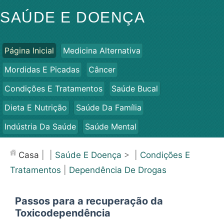
SAÚDE E DOENÇA
Página Inicial
Medicina Alternativa
Mordidas E Picadas
Câncer
Condições E Tratamentos
Saúde Bucal
Dieta E Nutrição
Saúde Da Família
Indústria Da Saúde
Saúde Mental
Saúde Pública E Segurança
Cirurgias E Procedimentos
Casa
| |
Saúde E Doença
> |
Condições E
Saúde
Tratamentos
|
Dependência De Drogas
Passos para a recuperação da
Toxicodependência