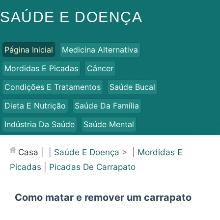
SAÚDE E DOENÇA
Página Inicial
Medicina Alternativa
Mordidas E Picadas
Câncer
Condições E Tratamentos
Saúde Bucal
Dieta E Nutrição
Saúde Da Família
Indústria Da Saúde
Saúde Mental
Saúde Pública E Segurança
Cirurgias E Procedimentos
Casa
| |
Saúde E Doença
> |
Mordidas E
Saúde
Picadas
|
Picadas De Carrapato
Como matar e remover um carrapato