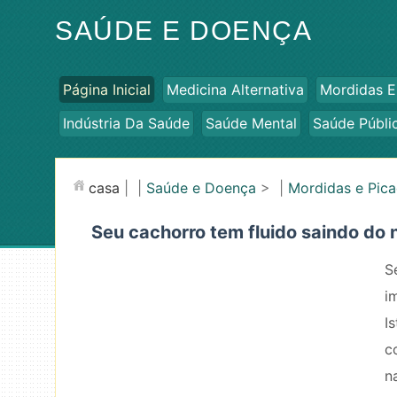
SAÚDE E DOENÇA
Página Inicial
Medicina Alternativa
Mordidas E
Indústria Da Saúde
Saúde Mental
Saúde Públi
casa
| |
Saúde e Doença
> |
Mordidas e Pic
Seu cachorro tem fluido saindo do 
S
i
I
c
n