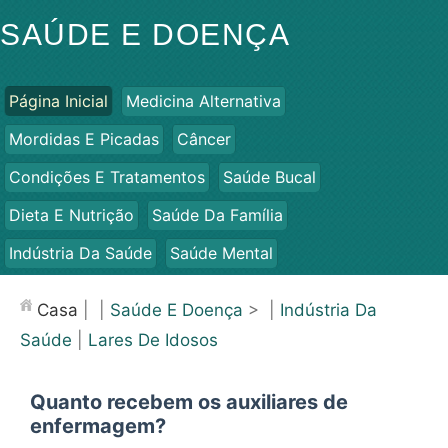
SAÚDE E DOENÇA
Página Inicial
Medicina Alternativa
Mordidas E Picadas
Câncer
Condições E Tratamentos
Saúde Bucal
Dieta E Nutrição
Saúde Da Família
Indústria Da Saúde
Saúde Mental
Saúde Pública E Segurança
Cirurgias E Procedimentos
Casa
| |
Saúde E Doença
> |
Indústria Da
Saúde
Saúde
|
Lares De Idosos
Quanto recebem os auxiliares de
enfermagem?