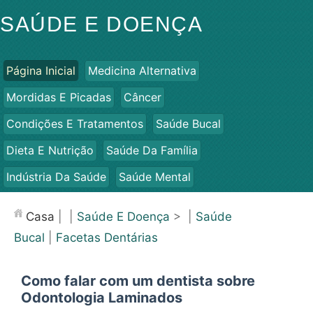
SAÚDE E DOENÇA
Página Inicial
Medicina Alternativa
Mordidas E Picadas
Câncer
Condições E Tratamentos
Saúde Bucal
Dieta E Nutrição
Saúde Da Família
Indústria Da Saúde
Saúde Mental
Saúde Pública E Segurança
Cirurgias E Procedimentos
Casa
| |
Saúde E Doença
> |
Saúde
Saúde
Bucal
|
Facetas Dentárias
Como falar com um dentista sobre
Odontologia Laminados